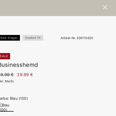
Artikel-Nr. 226110620
Kent-Kragen
Comfort Fit
SALE
Businesshemd
59.99 €
29.99 €
nkl. MwSt.
arbe: Blau (100)