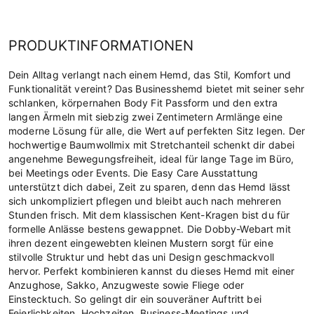
PRODUKTINFORMATIONEN
Dein Alltag verlangt nach einem Hemd, das Stil, Komfort und
Funktionalität vereint? Das Businesshemd bietet mit seiner sehr
schlanken, körpernahen Body Fit Passform und den extra
langen Ärmeln mit siebzig zwei Zentimetern Armlänge eine
moderne Lösung für alle, die Wert auf perfekten Sitz legen. Der
hochwertige Baumwollmix mit Stretchanteil schenkt dir dabei
angenehme Bewegungsfreiheit, ideal für lange Tage im Büro,
bei Meetings oder Events. Die Easy Care Ausstattung
unterstützt dich dabei, Zeit zu sparen, denn das Hemd lässt
sich unkompliziert pflegen und bleibt auch nach mehreren
Stunden frisch. Mit dem klassischen Kent-Kragen bist du für
formelle Anlässe bestens gewappnet. Die Dobby-Webart mit
ihren dezent eingewebten kleinen Mustern sorgt für eine
stilvolle Struktur und hebt das uni Design geschmackvoll
hervor. Perfekt kombinieren kannst du dieses Hemd mit einer
Anzughose, Sakko, Anzugweste sowie Fliege oder
Einstecktuch. So gelingt dir ein souveräner Auftritt bei
Feierlichkeiten, Hochzeiten, Business-Meetings und