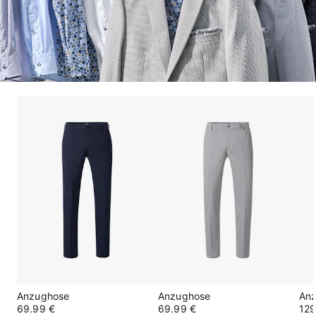
Anzughose
Anzughose
An
69.99 €
69.99 €
129