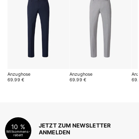
Anzughose
Anzughose
An
69.99 €
69.99 €
69.
JETZT ZUM NEWSLETTER
10 %
ANMELDEN
Willkommens-
rabatt