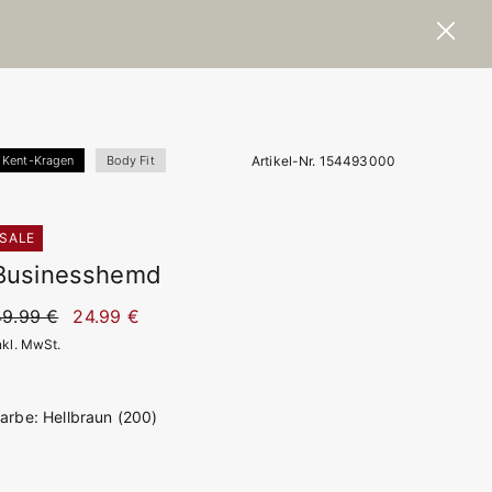
Artikel-Nr. 154493000
Kent-Kragen
Body Fit
SALE
Businesshemd
49.99 €
24.99 €
nkl. MwSt.
arbe: Hellbraun (200)