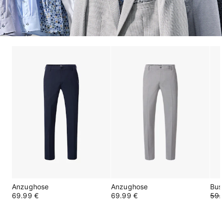
Anzughose
Anzughose
Bus
69.99 €
69.99 €
59.