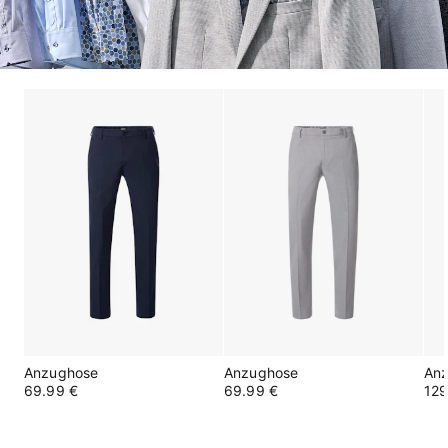
Anzughose
Anzughose
An
69.99 €
69.99 €
129