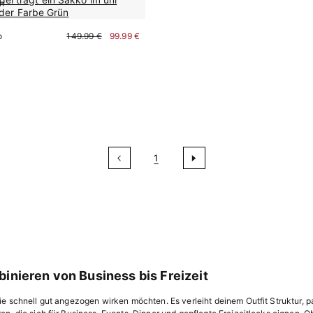
en
o
149.99 €
99.99 €
Sofort kaufen
1
inieren von Business bis Freizeit
e schnell gut angezogen wirken möchten. Es verleiht deinem Outfit Struktur, pas