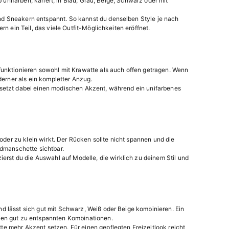
 unifarben, kariert, in Blau, Grau, Beige, Schwarz oder mit
nd Sneakern entspannt. So kannst du denselben Style je nach
n ein Teil, das viele Outfit-Möglichkeiten eröffnet.
funktionieren sowohl mit Krawatte als auch offen getragen. Wenn
derner als ein kompletter Anzug.
 setzt dabei einen modischen Akzent, während ein unifarbenes
oder zu klein wirkt. Der Rücken sollte nicht spannen und die
emdmanschette sichtbar.
ierst du die Auswahl auf Modelle, die wirklich zu deinem Stil und
d lässt sich gut mit Schwarz, Weiß oder Beige kombinieren. Ein
ssen gut zu entspannten Kombinationen.
e mehr Akzent setzen. Für einen gepflegten Freizeitlook reicht