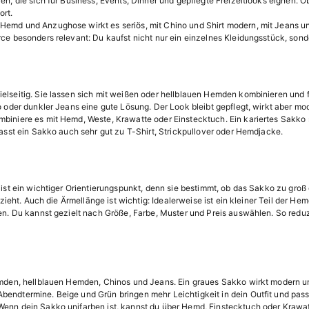
n, die sich für Business, Events, Dinner und gepflegte Freizeitlooks eignen. Ob
ort.
Hemd und Anzughose wirkt es seriös, mit Chino und Shirt modern, mit Jeans u
ce besonders relevant: Du kaufst nicht nur ein einzelnes Kleidungsstück, sonder
elseitig. Sie lassen sich mit weißen oder hellblauen Hemden kombinieren und 
o oder dunkler Jeans eine gute Lösung. Der Look bleibt gepflegt, wirkt aber mo
mbiniere es mit Hemd, Weste, Krawatte oder Einstecktuch. Ein kariertes Sakko
passt ein Sakko auch sehr gut zu T-Shirt, Strickpullover oder Hemdjacke.
 ist ein wichtiger Orientierungspunkt, denn sie bestimmt, ob das Sakko zu groß 
 zieht. Auch die Ärmellänge ist wichtig: Idealerweise ist ein kleiner Teil der H
en. Du kannst gezielt nach Größe, Farbe, Muster und Preis auswählen. So reduz
emden, hellblauen Hemden, Chinos und Jeans. Ein graues Sakko wirkt modern un
bendtermine. Beige und Grün bringen mehr Leichtigkeit in dein Outfit und pa
enn dein Sakko unifarben ist, kannst du über Hemd, Einstecktuch oder Krawatt