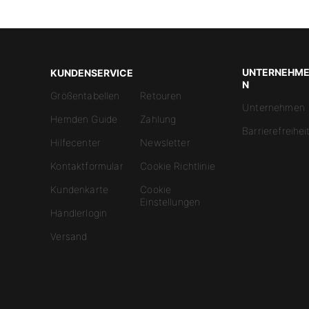
UNTERNEHM
KUNDENSERVICE
N
Größentabellen
Retouren
Unternehmen
Hemden Guide
Zahlung
Barrierefreihei
Hilfecenter
Newsletter
Kontaktformular
Cookie Richtlinie
Kundenkarte
Cookie
Einstellungen
Händlerlogin
Versand