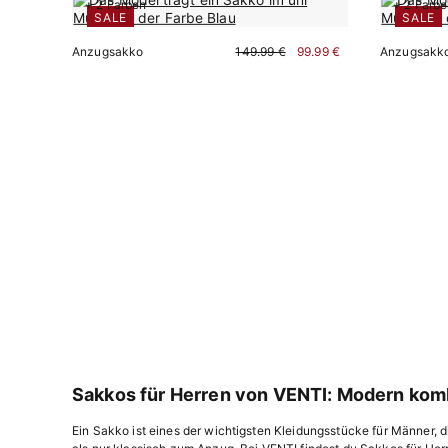
+ 2 Farben
+ 2 Farb
SALE
SALE
Anzugsakko
149.99 €
99.99 €
Anzugsakk
Sofort kaufen
Sakkos für Herren von VENTI: Modern komb
Ein Sakko ist eines der wichtigsten Kleidungsstücke für Männer, di