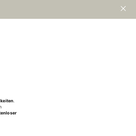
keiten
.
n
tenloser