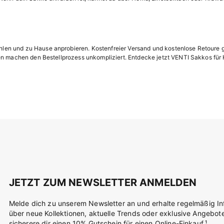
n und zu Hause anprobieren. Kostenfreier Versand und kostenlose Retoure ge
n machen den Bestellprozess unkompliziert. Entdecke jetzt VENTI Sakkos für He
JETZT ZUM NEWSLETTER ANMELDEN
Melde dich zu unserem Newsletter an und erhalte regelmäßig I
über neue Kollektionen, aktuelle Trends oder exklusive Angebot
sicherere dir einen 10% Gutschein für einen Online-Einkauf.¹