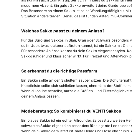
als nur klassisch zum Anzug. Bei VENTI findest du Sakkos für Herre
modernem Akzent: Ein gutes Sakko erweitert deine Garderobe sof
Das Besondere an einem Sakko ist seine Wandlungsfähigkeit. Mit 
Situation anders tragen. Genau das ist für den Alltag im E-Commer
Welches Sakko passt zu deinem Anlass?
Für das Büro sind Sakkos in Blau, Grau oder Schwarz besonders vi
du im Job etwas lockerer auftreten kannst, ist ein Sakko mit Chin
Für besondere Anlässe kannst du dein Sakko eleganter stylen. Ko
Sakko ruhiger und klassischer wirkt. Für Freizeit und After-Work 
So erkennst du die richtige Passform
Ein Sakko sollte an den Schultern sauber sitzen. Die Schulternaht
Knopfleiste sollte sich schließen lassen, ohne dass der Stoff stark
Wenn du online bestellst, nutze die Größen- und Filtermöglichkeit
deinem Anlass passen.
Modeberatung: So kombinierst du VENTI Sakkos
Ein blaues Sakko ist ein echter Allrounder. Es passt zu weißen H
schwarzes Sakko eignet sich besonders für elegante Looks oder A
Wenn dein Sakko gemustert ist, halte Hemd und Hose eher ruhig. W