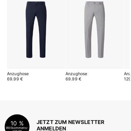
Anzughose
Anzughose
An
69.99 €
69.99 €
129
JETZT ZUM NEWSLETTER
10 %
ANMELDEN
Willkommens-