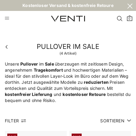
Kostenloser Versand & kostenfreie Retoure
0
PULLOVER IM SALE
(
4
Artikel)
Unsere
Pullover
im
Sale
überzeugen mit zeitlosem Design,
angenehmem
Tragekomfort
und hochwertigen Materialien –
ideal für den stilvollen Layer-Look im Büro oder auf dem Weg
dorthin. Jetzt ausgewählte Modelle zu
reduzierten
Preisen
entdecken und Qualität zum Vorteilspreis sichern. Mit
kostenfreier Lieferung
und
kostenloser Retoure
bestellst du
bequem und ohne Risiko.
FILTER
SORTIEREN