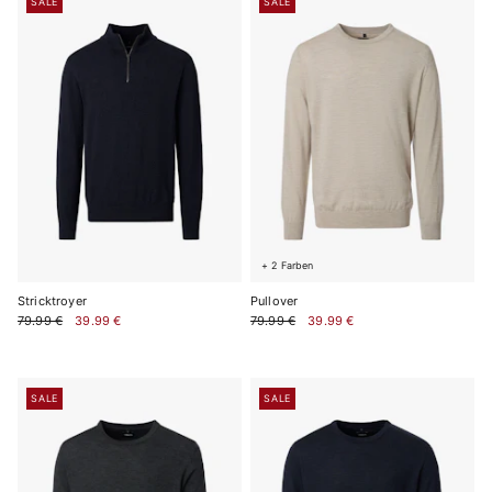
SALE
SALE
+ 2 Farben
Stricktroyer
Pullover
79.99 €
39.99 €
79.99 €
39.99 €
SALE
SALE