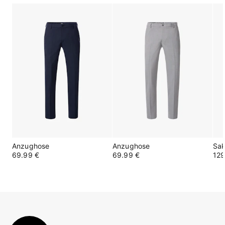
Anzughose
Anzughose
Sa
69.99 €
69.99 €
129