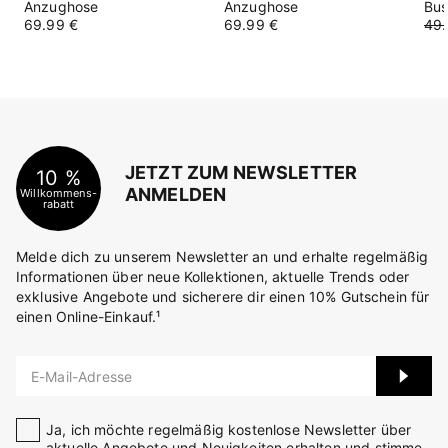
Anzughose
Anzughose
Bus
69.99 €
69.99 €
49.
JETZT ZUM NEWSLETTER
10 %
ANMELDEN
Willkommens-
rabatt
Melde dich zu unserem Newsletter an und erhalte regelmäßig
Informationen über neue Kollektionen, aktuelle Trends oder
exklusive Angebote und sicherere dir einen 10% Gutschein für
einen Online-Einkauf.¹
E-Mail-Adresse
Ja, ich möchte regelmäßig kostenlose Newsletter über
aktuelle Angebote und Neuigkeiten erhalten und stimme