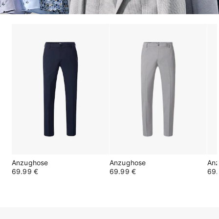
Anzughose
Anzughose
An
69.99 €
69.99 €
69.