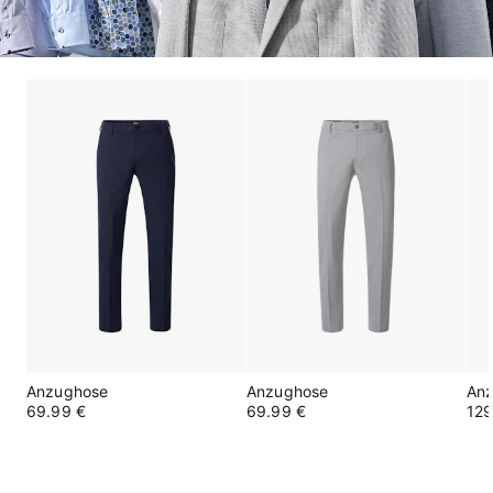
Anzughose
Anzughose
An
69.99 €
69.99 €
129