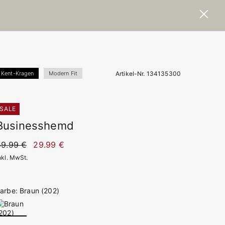
Artikel-Nr. 134135300
Kent-Kragen
Modern Fit
SALE
Businesshemd
59.99 €
29.99 €
nkl. MwSt.
arbe: Braun (202)