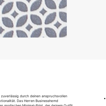
h zuverlässig durch deinen anspruchsvollen
ktionalität. Das Herren Businesshemd
en modischen Minimal-Print, der deinem Outfit