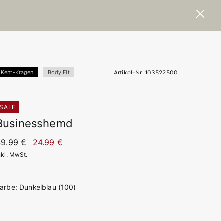
Artikel-Nr. 103522500
Kent-Kragen
Body Fit
SALE
Businesshemd
49.99 €
24.99 €
nkl. MwSt.
arbe: Dunkelblau (100)