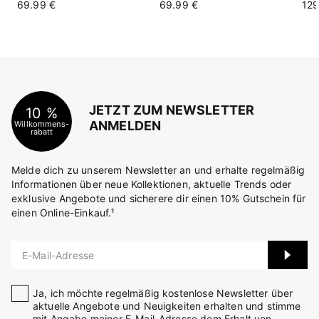
69.99 €
69.99 €
129
JETZT ZUM NEWSLETTER
10 %
ANMELDEN
Willkommens-
rabatt
Melde dich zu unserem Newsletter an und erhalte regelmäßig
Informationen über neue Kollektionen, aktuelle Trends oder
exklusive Angebote und sicherere dir einen 10% Gutschein für
einen Online-Einkauf.¹
E-Mail-Adresse
Ja, ich möchte regelmäßig kostenlose Newsletter über
aktuelle Angebote und Neuigkeiten erhalten und stimme
mit Angabe meiner E-Mail-Adresse dem Erhalt von