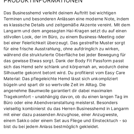
PRODUKTINFORMATIONEN
Das Businesshemd verleiht deinem Auftritt bei wichtigen
Terminen und besonderen Anlässen eine moderne Note, indem
es klassische Details und zeitgemäße Akzente vereint. Mit dem
Langarm und dem angesagten Hai-Kragen setzt du auf einen
stilvollen Look, der im Büro, zu einem Business-Meeting oder
bei einer Feierlichkeit überzeugt. Das gestreifte Muster sorgt
für eine frische Ausstrahlung, ohne aufdringlich zu wirken,
während die strukturierte Oberfläche bei jeder Bewegung für
das gewisse Etwas sorgt. Dank der Body Fit Passform passt
sich das Hemd sehr schlank und körpernah an, wodurch deine
Silhouette gekonnt betont wird. Du profitierst vom Easy Care
Material: Das pflegeleichte Hemd lässt sich unkompliziert
bügeln und spart dir so wertvolle Zeit im Alltag. Die
angenehme Baumwolle garantiert dir dabei maximalen
Tragekomfort - unabhängig davon, ob du einen langen Tag im
Büro oder eine Abendveranstaltung meisterst. Besonders
vielseitig kombinierst du das Herren Businesshemd in Langarm
mit einer dazu passenden Anzughose, einer Anzugweste,
einem Sakko oder einem Set aus Fliege und Einstecktuch - so
bist du bei jedem Anlass bestmöglich gekleidet.