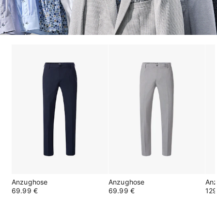
Anzughose
Anzughose
An
69.99 €
69.99 €
129