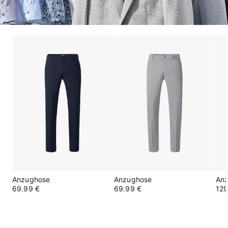
Anzughose
Anzughose
An
69.99 €
69.99 €
129