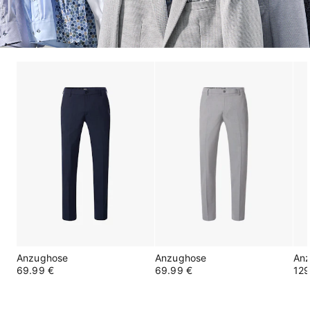
Anzughose
Anzughose
An
69.99 €
69.99 €
129