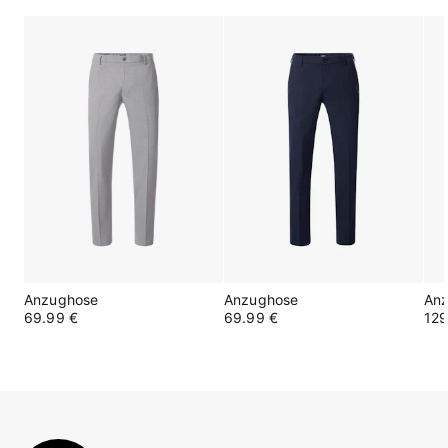
Anzughose
Anzughose
An
69.99 €
69.99 €
129