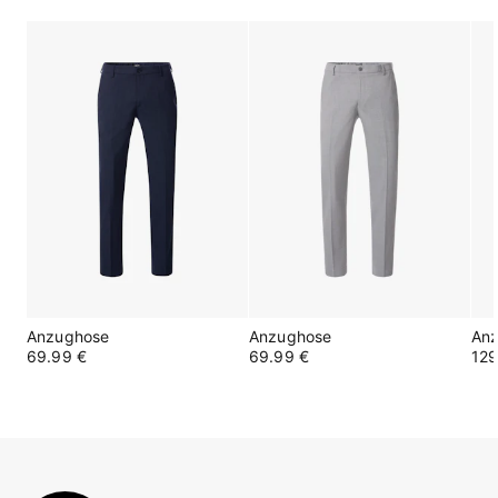
Anzughose
Anzughose
An
69.99 €
69.99 €
129