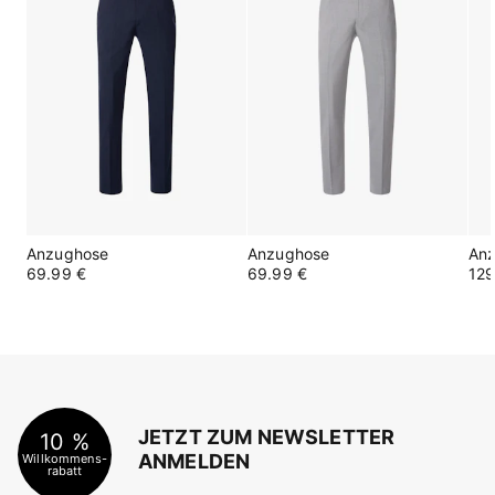
Anzughose
Anzughose
An
69.99 €
69.99 €
129
JETZT ZUM NEWSLETTER
10 %
ANMELDEN
Willkommens-
rabatt