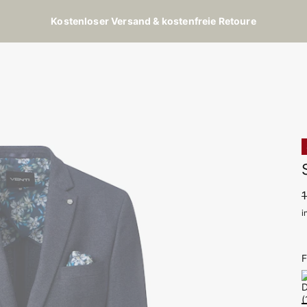
Kostenloser Versand & kostenfreie Retoure
i
F