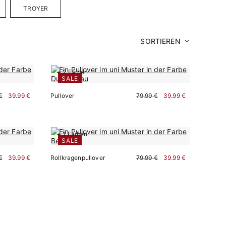
TROYER
SORTIEREN
+ 2 Farben
SALE
€
39.99 €
Pullover
79.99 €
39.99 €
+ 1 Farben
Sofort kaufen
SALE
€
39.99 €
Rollkragenpullover
79.99 €
39.99 €
Sofort kaufen