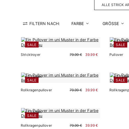
ALLE STRICK A
FILTERN NACH:
FARBE
GRÖSSE
+ 2 Farb
SALE
SALE
Stricktroyer
79.99 €
39.99 €
Pullover
+ 2 Farben
+ 2 Farb
SALE
SALE
Sofort kaufen
Rollkragenpullover
79.99 €
39.99 €
Rollkragenp
+ 1 Farben
Sofort kaufen
SALE
Rollkragenpullover
79.99 €
39.99 €