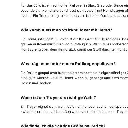
Für das Büro ist ein schlichter Pullover in Blau, Grau oder Beige
besonders unkompliziert und lässt sich sowohl mit Hemdkragen al
suchst. Ein Troyer bringt eine sportivere Note ins Outfit und passt
Wie kombiniert man Strickpullover mit Hemd?
Ein Hemd unter dem Pullover ist ein Klassiker für Herrenlooks. B
grauen Pullover wirkt klar und bürotauglich. Wenn du es lockerer
nicht zu eng über dem Hemd sitzt, damit der Stoff darunter nicht u
Was trägt man unter einem Rollkragenpullover?
Ein Rollkragenpullover funktioniert am besten als eigenständiges O
eine gute Alternative zum Hemd, wenn du gepflegt auftreten möcht
Hosen und Jacken.
Wann ist ein Troyer die richtige Wahl?
Ein Troyer eignet sich, wenn du einen Pullover suchst, der sporti
zwischen drinnen und draußen wechselst. Kombiniere den Troyer mi
Wie finde ich die richtige Größe bei Strick?