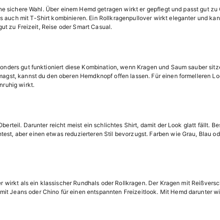
 eine sichere Wahl. Über einem Hemd getragen wirkt er gepflegt und passt gut z
s auch mit T-Shirt kombinieren. Ein Rollkragenpullover wirkt eleganter und k
 gut zu Freizeit, Reise oder Smart Casual.
esonders gut funktioniert diese Kombination, wenn Kragen und Saum sauber sit
 magst, kannst du den oberen Hemdknopf offen lassen. Für einen formelleren Lo
nruhig wirkt.
berteil. Darunter reicht meist ein schlichtes Shirt, damit der Look glatt fällt.
est, aber einen etwas reduzierteren Stil bevorzugst. Farben wie Grau, Blau od
ver wirkt als ein klassischer Rundhals oder Rollkragen. Der Kragen mit Reißver
t Jeans oder Chino für einen entspannten Freizeitlook. Mit Hemd darunter wir