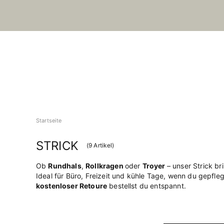
Startseite
STRICK
(
9
Artikel)
Ob
Rundhals
,
Rollkragen
oder
Troyer
– unser Strick b
Ideal für Büro, Freizeit und kühle Tage, wenn du gepfl
kostenloser Retoure
bestellst du entspannt.