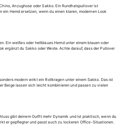
u Chino, Anzughose oder Sakko. Ein Rundhalspullover ist
ann ein Hemd ersetzen, wenn du einen klaren, modernen Look
zen. Ein weißes oder hellblaues Hemd unter einem blauen oder
ok ergänzt du Sakko oder Weste. Achte darauf, dass der Pullover
 Besonders modern wirkt ein Rollkragen unter einem Sakko. Das ist
er Beige lassen sich leicht kombinieren und passen zu vielen
schluss gibt deinem Outfit mehr Dynamik und ist praktisch, wenn du
kt er gepflegter und passt auch zu lockeren Office-Situationen.