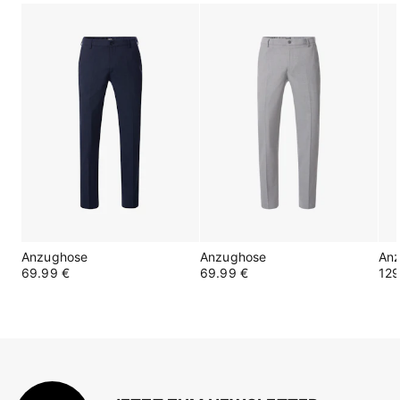
Anzughose
Anzughose
An
69.99 €
69.99 €
129