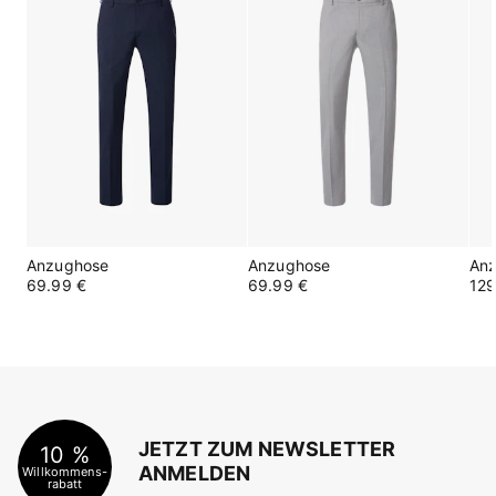
Anzughose
Anzughose
An
69.99 €
69.99 €
129
JETZT ZUM NEWSLETTER
10 %
ANMELDEN
Willkommens-
rabatt