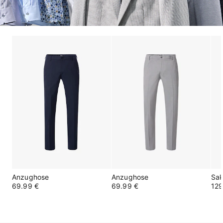
Anzughose
Anzughose
Sa
69.99 €
69.99 €
129