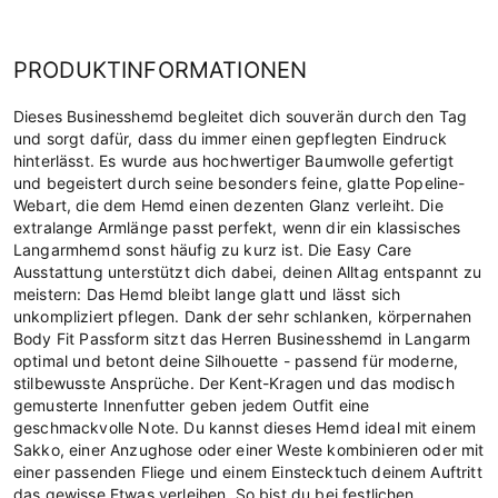
PRODUKTINFORMATIONEN
Dieses Businesshemd begleitet dich souverän durch den Tag
und sorgt dafür, dass du immer einen gepflegten Eindruck
hinterlässt. Es wurde aus hochwertiger Baumwolle gefertigt
und begeistert durch seine besonders feine, glatte Popeline-
Webart, die dem Hemd einen dezenten Glanz verleiht. Die
extralange Armlänge passt perfekt, wenn dir ein klassisches
Langarmhemd sonst häufig zu kurz ist. Die Easy Care
Ausstattung unterstützt dich dabei, deinen Alltag entspannt zu
meistern: Das Hemd bleibt lange glatt und lässt sich
unkompliziert pflegen. Dank der sehr schlanken, körpernahen
Body Fit Passform sitzt das Herren Businesshemd in Langarm
optimal und betont deine Silhouette - passend für moderne,
stilbewusste Ansprüche. Der Kent-Kragen und das modisch
gemusterte Innenfutter geben jedem Outfit eine
geschmackvolle Note. Du kannst dieses Hemd ideal mit einem
Sakko, einer Anzughose oder einer Weste kombinieren oder mit
einer passenden Fliege und einem Einstecktuch deinem Auftritt
das gewisse Etwas verleihen. So bist du bei festlichen