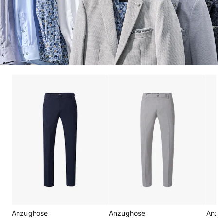
Anzughose
Anzughose
An