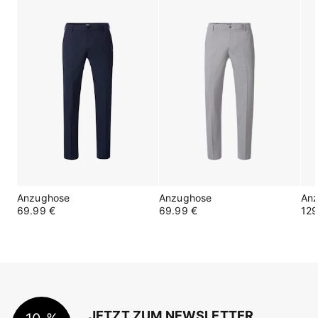
Anzughose
Anzughose
An
69.99 €
69.99 €
129
JETZT ZUM NEWSLETTER