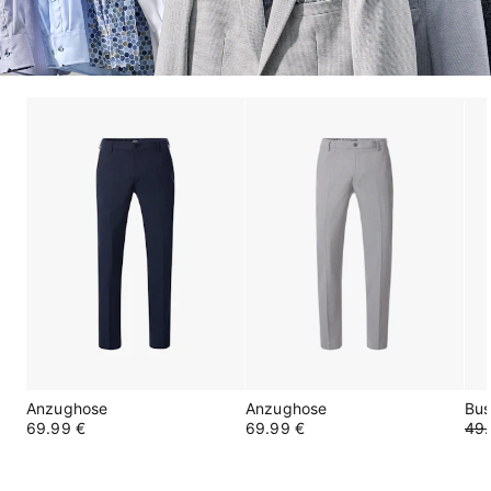
Anzughose
Anzughose
Bus
69.99 €
69.99 €
49.