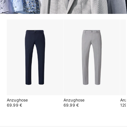
Anzughose
Anzughose
An
69.99 €
69.99 €
129