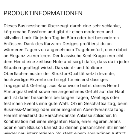
PRODUKTINFORMATIONEN
Dieses Businesshemd überzeugt durch eine sehr schlanke,
körpernahe Passform und gibt dir einen modernen und
stilvollen Look für jeden Tag im Büro oder bei besonderen
Anlässen. Dank des Kurzarm-Designs profitierst du an
wärmeren Tagen von angenehmem Tragekomfort, ohne dabei
an Eleganz zu verlieren. Der klassische Kent-Kragen verleiht
dem Hemd eine zeitlose Note und sorgt dafür, dass du in jeder
Situation gepflegt wirkst. Das sicht- und fühlbare
Oberflächenmuster der Struktur-Qualität setzt dezente,
hochwertige Akzente und sorgt für ein erstklassiges
Tragegefühl. Gefertigt aus Baumwolle bietet dieses Hemd
Atmungsaktivität sowie ein angenehmes Gefühl auf der Haut
und ist daher besonders bei langen Tagen, Meetings oder
festlichen Events eine gute Wahl. Ob im Geschäftsalltag, beim
Business-Meeting oder einer eleganten Abendveranstaltung:
Hiermit meisterst du verschiedenste Anlässe stilsicher. In
Kombination mit einer eleganten Hose, einer legeren Jeans
oder einem Blouson kannst du deinen persönlichen Stil immer
wieder neu interpretieren. So steht einem souveränen Auftritt