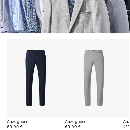
Anzughose
Anzughose
An
69.99 €
69.99 €
129