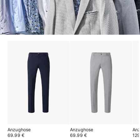
Anzughose
Anzughose
An
69.99 €
69.99 €
129