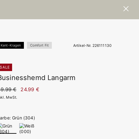
Artikel-Nr. 226111130
Kent-Kragen
Comfort Fit
SALE
Businesshemd Langarm
49.99 €
24.99 €
nkl. MwSt.
arbe: Grün (304)