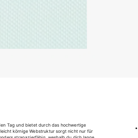
den Tag und bietet durch das hochwertige
icht körnige Webstruktur sorgt nicht nur für
onders strapazierfähig, weshalb du dich lange