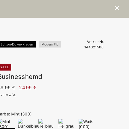
Artikel-Nr.
Button-Down-Kragen
Modern Fit
144321500
SALE
Businesshemd
49.99 €
24.99 €
nkl. MwSt.
arbe: Mint (300)