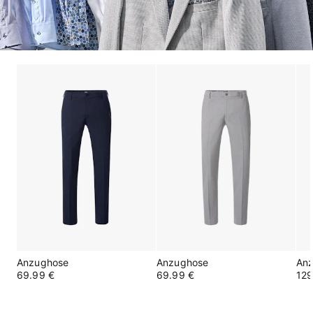
Anzughose
Anzughose
An
69.99 €
69.99 €
129