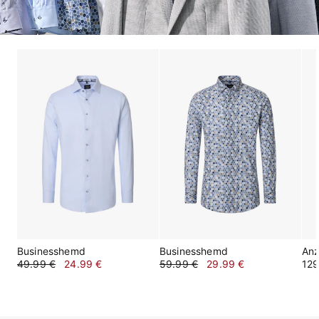
Businesshemd
Businesshemd
An
49.99 €
24.99 €
59.99 €
29.99 €
129