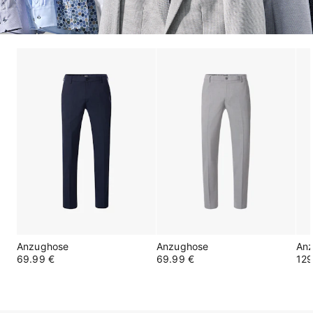
Anzughose
Anzughose
An
69.99 €
69.99 €
129