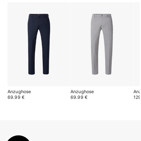
Anzughose
Anzughose
An
69.99 €
69.99 €
129