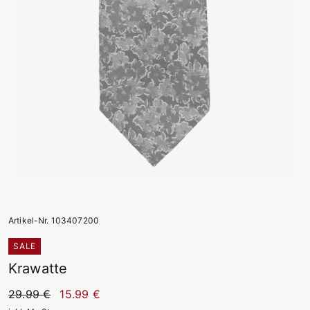
Artikel-Nr. 103407200
SALE
Krawatte
29.99 €
15.99 €