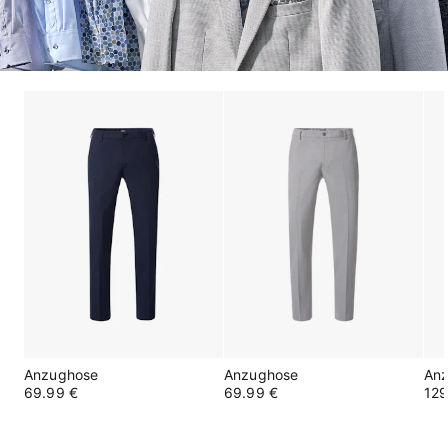
Anzughose
Anzughose
An
69.99 €
69.99 €
129