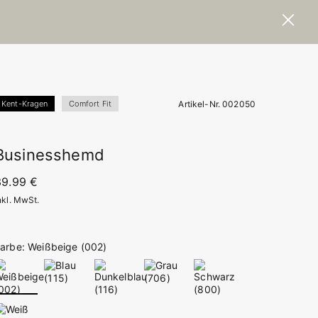
Artikel-Nr. 002050
Kent-Kragen
Comfort Fit
Businesshemd
39.99 €
nkl. MwSt.
arbe: Weißbeige (002)