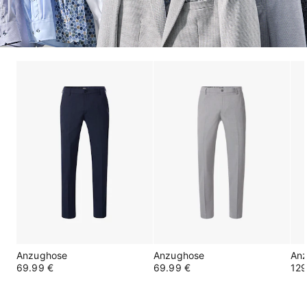
Anzughose
Anzughose
An
69.99 €
69.99 €
129