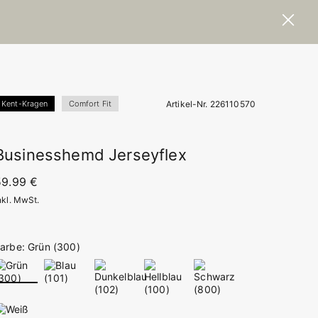
Artikel-Nr. 226110570
Kent-Kragen
Comfort Fit
Businesshemd Jerseyflex
59.99 €
nkl. MwSt.
arbe: Grün (300)