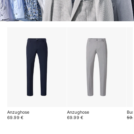
Anzughose
Anzughose
Bus
69.99 €
69.99 €
59.