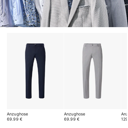
Anzughose
Anzughose
An
69.99 €
69.99 €
129